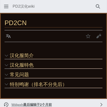
PD2汉化wiki
搜索
PD2CN
语言
监视
查看
汉化服简介
汉化服特色
常见问题
特别鸣谢（排名不分先后）
Wdjwxh
最后编辑于2个月前